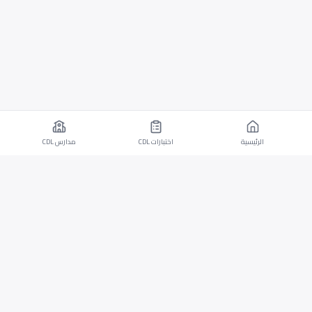
الرئيسية
اختبارات CDL
مدارس CDL
تطبيق موبايل لأجهزة iOS وAndroid مع اختبارات CDL
وقدرات الترجمة.