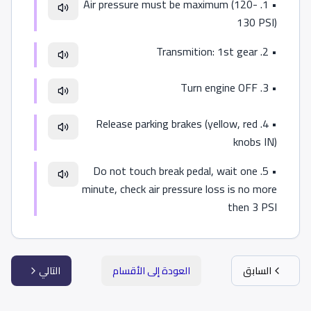
1. Air pressure must be maximum (120-
•
130 PSI)
2. Transmition: 1st gear
•
3. Turn engine OFF
•
4. Release parking brakes (yellow, red
•
knobs IN)
5. Do not touch break pedal, wait one
•
minute, check air pressure loss is no more
then 3 PSI
السابق
العودة إلى الأقسام
التالي