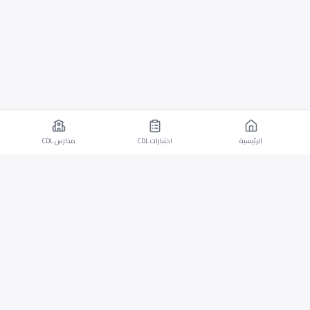
الرئيسية
اختبارات CDL
مدارس CDL
تطبيق موبايل لأجهزة iOS وAndroid مع اختبارات CDL
وقدرات الترجمة.