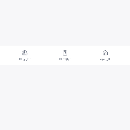
الرئيسية
اختبارات CDL
مدارس CDL
تطبيق موبايل لأجهزة iOS وAndroid مع اختبارات CDL
وقدرات الترجمة.