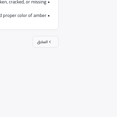
en, cracked, or missing
•
 proper color of amber
•
السابق