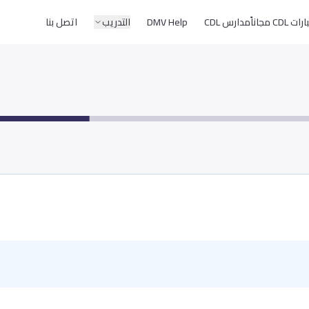
CD مجاناً
مدارس CDL
DMV Help
التدريب
اتصل بنا