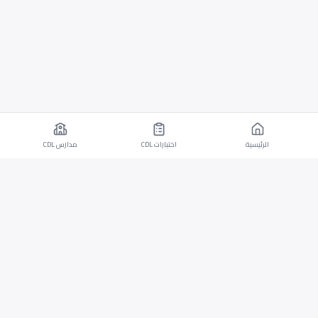
الرئيسية
اختبارات CDL
مدارس CDL
تطبيق موبايل لأجهزة iOS وAndroid مع اختبارات CDL
وقدرات الترجمة.