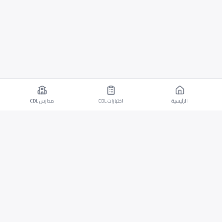
الرئيسية
اختبارات CDL
مدارس CDL
تطبيق موبايل لأجهزة iOS وAndroid مع اختبارات CDL
وقدرات الترجمة.