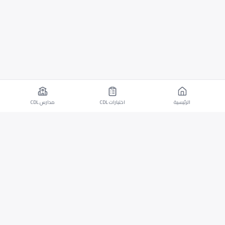
الرئيسية
اختبارات CDL
مدارس CDL
تطبيق موبايل لأجهزة iOS وAndroid مع اختبارات CDL
وقدرات الترجمة.