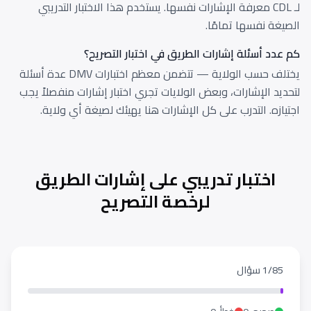
لـ CDL معرفة الإشارات نفسها. يستخدم هذا الاختبار التدريبي
الصيغة نفسها تمامًا.
كم عدد أسئلة إشارات الطريق في اختبار التصريح؟
يختلف حسب الولاية — تتضمن معظم اختبارات DMV عدة أسئلة
لتحديد الإشارات، وبعض الولايات تجري اختبار إشارات منفصلاً يجب
اجتيازه. التدرب على كل الإشارات هنا يهيئك لصيغة أي ولاية.
توقف
—
Stop
مسموح الانعطاف إلى اليمين فقط
—
Except Right Turn
توقف هنا عند الإشارة الحمراء
—
Stop Here On Red
اختبار تدريبي على إشارات الطريق
طريق خاطئ
—
Wrong Way
هدئ السرعة
—
Speed Limit
لرخصة التصريح
أفسح الطريق
—
Yield
لحركة المرور القادمة
—
To Oncoming Traffic
طريق سريع مقسم
—
Divided Highway
ممنوع الدخول
—
Do Not Enter
1/85 سؤال
ممنوع التجاوز
—
Do Not Pass
التجاوز بحذر
—
Pass With Care
الزم اليمين
—
Keep Right