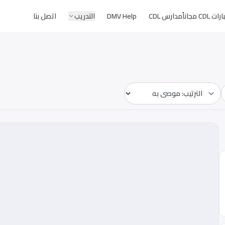
CD مجاناً
مدارس CDL
DMV Help
التدريب
اتصل بنا
Sort by