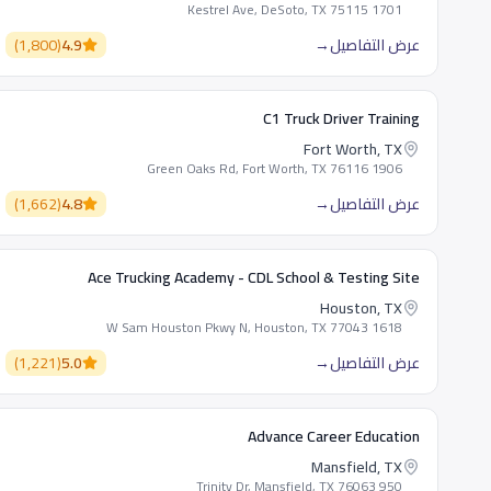
1701 Kestrel Ave, DeSoto, TX 75115
عرض التفاصيل
→
4.9
(
1,800
)
C1 Truck Driver Training
Fort Worth, TX
1906 Green Oaks Rd, Fort Worth, TX 76116
عرض التفاصيل
→
4.8
(
1,662
)
Ace Trucking Academy - CDL School & Testing Site
Houston, TX
1618 W Sam Houston Pkwy N, Houston, TX 77043
عرض التفاصيل
→
5.0
(
1,221
)
Advance Career Education
Mansfield, TX
950 Trinity Dr, Mansfield, TX 76063