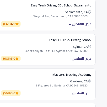
Easy Truck Driving CDL School Sacramento
Sacramento, CA
8565 Weyand Ave, Sacramento, CA 95828
عرض التفاصيل
→
4.9
(
841
)
Easy CDL Truck Driving School
Sylmar, CA
12087 Lopez Canyon Rd #113, Sylmar, CA 91342
عرض التفاصيل
→
5.0
(
605
)
Masters Trucking Academy
Gardena, CA
16820 S Figueroa St, Gardena, CA 90248
عرض التفاصيل
→
5.0
(
568
)