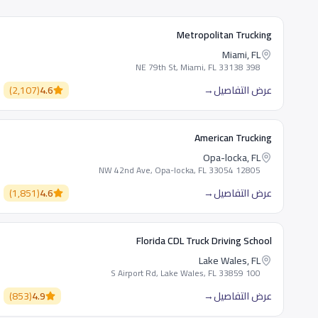
Metropolitan Trucking
Miami, FL
398 NE 79th St, Miami, FL 33138
عرض التفاصيل
→
4.6
(
2,107
)
American Trucking
Opa-locka, FL
12805 NW 42nd Ave, Opa-locka, FL 33054
عرض التفاصيل
→
4.6
(
1,851
)
Florida CDL Truck Driving School
Lake Wales, FL
100 S Airport Rd, Lake Wales, FL 33859
عرض التفاصيل
→
4.9
(
853
)