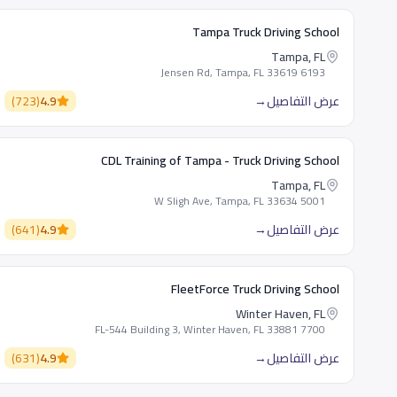
Tampa Truck Driving School
Tampa, FL
6193 Jensen Rd, Tampa, FL 33619
عرض التفاصيل
→
4.9
(
723
)
CDL Training of Tampa - Truck Driving School
Tampa, FL
5001 W Sligh Ave, Tampa, FL 33634
عرض التفاصيل
→
4.9
(
641
)
FleetForce Truck Driving School
Winter Haven, FL
7700 FL-544 Building 3, Winter Haven, FL 33881
عرض التفاصيل
→
4.9
(
631
)