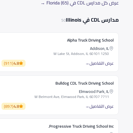
عرض كل مدارس CDL في Florida (65) →
مدارس CDL في Illinois
50
Alpha Truck Driving School
Addison, IL
1250 W Lake St, Addison, IL 60101
عرض التفاصيل
→
4.8
(
911
)
Bulldog CDL Truck Driving School
Elmwood Park, IL
7711 W Belmont Ave, Elmwood Park, IL 60707
عرض التفاصيل
→
4.8
(
897
)
Progressive Truck Driving School Inc.