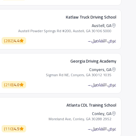
Katlaw Truck Driving School
Austell, GA
5000 Austell Powder Springs Rd #200, Austell, GA 30106
عرض التفاصيل
→
4.4
(
282
)
Georgia Driving Academy
Conyers, GA
1035 Sigman Rd NE, Conyers, GA 30012
عرض التفاصيل
→
4.0
(
218
)
Atlanta CDL Training School
Conley, GA
2952 Moreland Ave, Conley, GA 30288
عرض التفاصيل
→
4.5
(
110
)