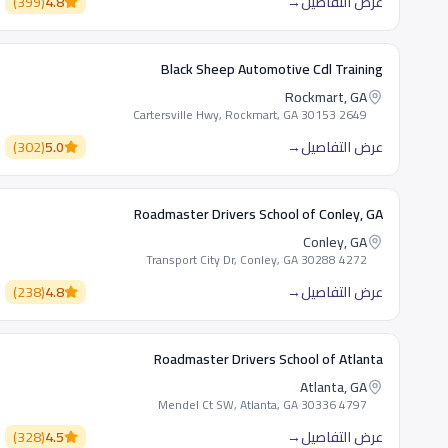
عرض التفاصيل
→
4.8
(
399
)
Black Sheep Automotive Cdl Training
Rockmart, GA
2649 Cartersville Hwy, Rockmart, GA 30153
عرض التفاصيل
→
5.0
(
302
)
Roadmaster Drivers School of Conley, GA
Conley, GA
4272 Transport City Dr, Conley, GA 30288
عرض التفاصيل
→
4.8
(
238
)
Roadmaster Drivers School of Atlanta
Atlanta, GA
4797 Mendel Ct SW, Atlanta, GA 30336
عرض التفاصيل
→
4.5
(
328
)