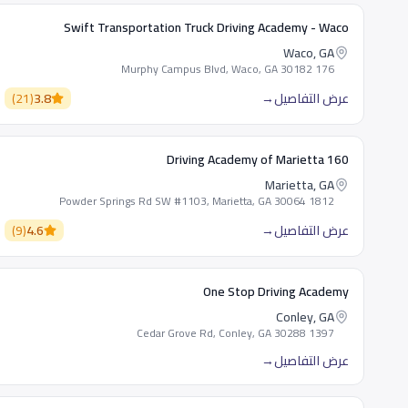
Swift Transportation Truck Driving Academy - Waco
Waco, GA
176 Murphy Campus Blvd, Waco, GA 30182
عرض التفاصيل
→
3.8
(
21
)
160 Driving Academy of Marietta
Marietta, GA
1812 Powder Springs Rd SW #1103, Marietta, GA 30064
عرض التفاصيل
→
4.6
(
9
)
One Stop Driving Academy
Conley, GA
1397 Cedar Grove Rd, Conley, GA 30288
عرض التفاصيل
→