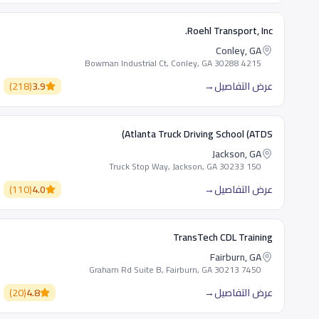
Roehl Transport, Inc.
Conley, GA
4215 Bowman Industrial Ct, Conley, GA 30288
عرض التفاصيل
→
3.9
(
218
)
Atlanta Truck Driving School (ATDS)
Jackson, GA
150 Truck Stop Way, Jackson, GA 30233
عرض التفاصيل
→
4.0
(
110
)
TransTech CDL Training
Fairburn, GA
7450 Graham Rd Suite B, Fairburn, GA 30213
عرض التفاصيل
→
4.8
(
20
)