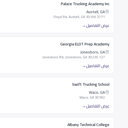
Palace Trucking Academy Inc
Austell, GA
3771 Floyd Rd, Austell, GA 30106
عرض التفاصيل
→
Georgia ELDT Prep Academy
Jonesboro, GA
127 Jonesboro Rd, Jonesboro, GA 30236
عرض التفاصيل
→
Swift Trucking School
Waco, GA
Waco, GA 30182
عرض التفاصيل
→
Albany Technical College