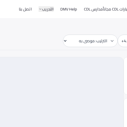
CD مجاناً
مدارس CDL
DMV Help
التدريب
اتصل بنا
4.
Sort by