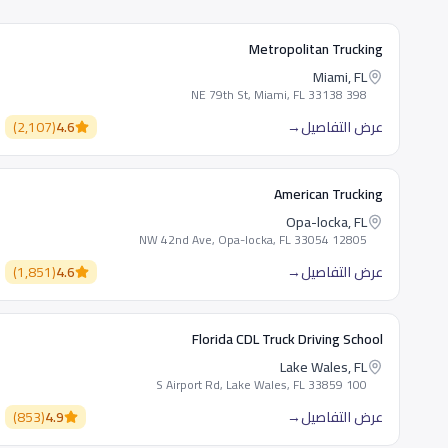
Metropolitan Trucking
Miami, FL
398 NE 79th St, Miami, FL 33138
عرض التفاصيل
→
4.6
(
2,107
)
American Trucking
Opa-locka, FL
12805 NW 42nd Ave, Opa-locka, FL 33054
عرض التفاصيل
→
4.6
(
1,851
)
Florida CDL Truck Driving School
Lake Wales, FL
100 S Airport Rd, Lake Wales, FL 33859
عرض التفاصيل
→
4.9
(
853
)