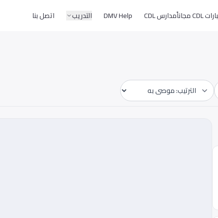
CD مجاناً
مدارس CDL
DMV Help
التدريب
اتصل بنا
Sort by