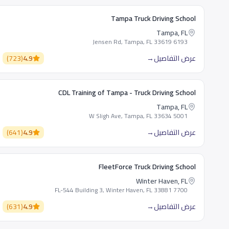
Tampa Truck Driving School
Tampa, FL
6193 Jensen Rd, Tampa, FL 33619
عرض التفاصيل
→
4.9
(
723
)
CDL Training of Tampa - Truck Driving School
Tampa, FL
5001 W Sligh Ave, Tampa, FL 33634
عرض التفاصيل
→
4.9
(
641
)
FleetForce Truck Driving School
Winter Haven, FL
7700 FL-544 Building 3, Winter Haven, FL 33881
عرض التفاصيل
→
4.9
(
631
)