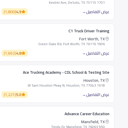
1701 Kestrel Ave, DeSoto, TX 75115
عرض التفاصيل
→
4.9
(
1,800
)
C1 Truck Driver Training
Fort Worth, TX
1906 Green Oaks Rd, Fort Worth, TX 76116
عرض التفاصيل
→
4.8
(
1,662
)
Ace Trucking Academy - CDL School & Testing Site
Houston, TX
1618 W Sam Houston Pkwy N, Houston, TX 77043
عرض التفاصيل
→
5.0
(
1,221
)
Advance Career Education
Mansfield, TX
950 Trinity Dr, Mansfield, TX 76063