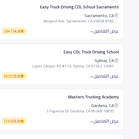
Easy Truck Driving CDL School Sacramento
Sacramento, CA
8565 Weyand Ave, Sacramento, CA 95828
عرض التفاصيل
→
4.9
(
841
)
Easy CDL Truck Driving School
Sylmar, CA
12087 Lopez Canyon Rd #113, Sylmar, CA 91342
عرض التفاصيل
→
5.0
(
605
)
Masters Trucking Academy
Gardena, CA
16820 S Figueroa St, Gardena, CA 90248
عرض التفاصيل
→
5.0
(
568
)