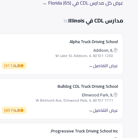
عرض كل مدارس CDL في Florida (65) →
مدارس CDL في Illinois
50
Alpha Truck Driving School
Addison, IL
1250 W Lake St, Addison, IL 60101
عرض التفاصيل
→
4.8
(
911
)
Bulldog CDL Truck Driving School
Elmwood Park, IL
7711 W Belmont Ave, Elmwood Park, IL 60707
عرض التفاصيل
→
4.8
(
897
)
Progressive Truck Driving School Inc.