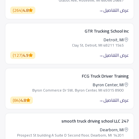
26447 Gratiot Ave, Roseville, MI 48066
عرض التفاصيل
→
4.8
(
264
)
GTR Trucking School Inc
Detroit, MI
1545 Clay St, Detroit, MI 48211
عرض التفاصيل
→
4.9
(
127
)
FCG Truck Driver Training
Byron Center, MI
8900 Byron Commerce Dr SW, Byron Center, MI 49315
عرض التفاصيل
→
4.8
(
84
)
247 smooth truck driving school LLC
Dearborn, MI
14201 Prospect St building A Suite D Second floor, Dearborn, MI