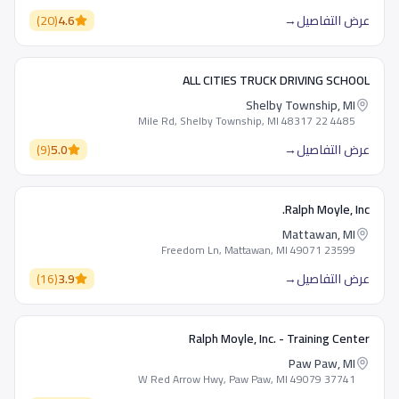
عرض التفاصيل
→
4.6
(
20
)
ALL CITIES TRUCK DRIVING SCHOOL
Shelby Township, MI
4485 22 Mile Rd, Shelby Township, MI 48317
عرض التفاصيل
→
5.0
(
9
)
Ralph Moyle, Inc.
Mattawan, MI
23599 Freedom Ln, Mattawan, MI 49071
عرض التفاصيل
→
3.9
(
16
)
Ralph Moyle, Inc. - Training Center
Paw Paw, MI
37741 W Red Arrow Hwy, Paw Paw, MI 49079