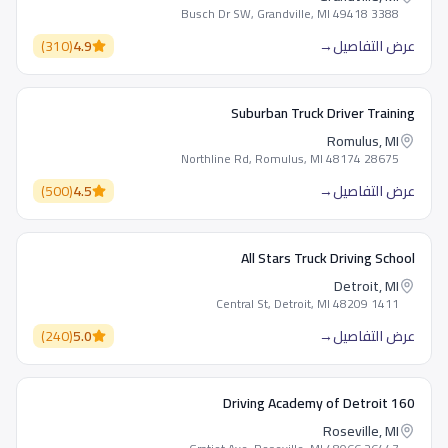
3388 Busch Dr SW, Grandville, MI 49418
عرض التفاصيل
→
4.9
(
310
)
Suburban Truck Driver Training
Romulus, MI
28675 Northline Rd, Romulus, MI 48174
عرض التفاصيل
→
4.5
(
500
)
All Stars Truck Driving School
Detroit, MI
1411 Central St, Detroit, MI 48209
عرض التفاصيل
→
5.0
(
240
)
160 Driving Academy of Detroit
Roseville, MI