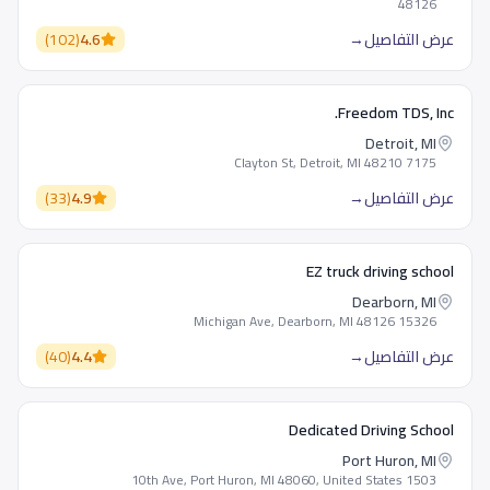
48126
عرض التفاصيل
→
4.6
(
102
)
Freedom TDS, Inc.
Detroit, MI
7175 Clayton St, Detroit, MI 48210
عرض التفاصيل
→
4.9
(
33
)
EZ truck driving school
Dearborn, MI
15326 Michigan Ave, Dearborn, MI 48126
عرض التفاصيل
→
4.4
(
40
)
Dedicated Driving School
Port Huron, MI
1503 10th Ave, Port Huron, MI 48060, United States