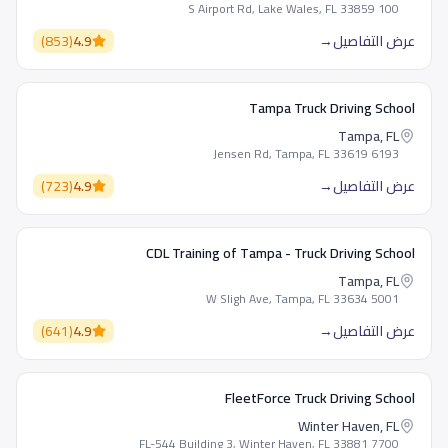
100 S Airport Rd, Lake Wales, FL 33859
عرض التفاصيل
→
4.9
(
853
)
Tampa Truck Driving School
Tampa, FL
6193 Jensen Rd, Tampa, FL 33619
عرض التفاصيل
→
4.9
(
723
)
CDL Training of Tampa - Truck Driving School
Tampa, FL
5001 W Sligh Ave, Tampa, FL 33634
عرض التفاصيل
→
4.9
(
641
)
FleetForce Truck Driving School
Winter Haven, FL
7700 FL-544 Building 3, Winter Haven, FL 33881