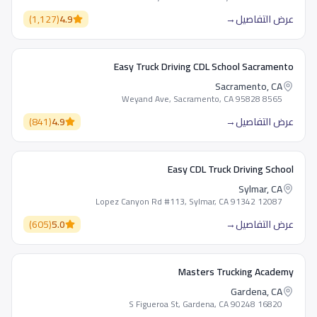
عرض التفاصيل
→
4.9
(
1,127
)
Easy Truck Driving CDL School Sacramento
Sacramento, CA
8565 Weyand Ave, Sacramento, CA 95828
عرض التفاصيل
→
4.9
(
841
)
Easy CDL Truck Driving School
Sylmar, CA
12087 Lopez Canyon Rd #113, Sylmar, CA 91342
عرض التفاصيل
→
5.0
(
605
)
Masters Trucking Academy
Gardena, CA
16820 S Figueroa St, Gardena, CA 90248