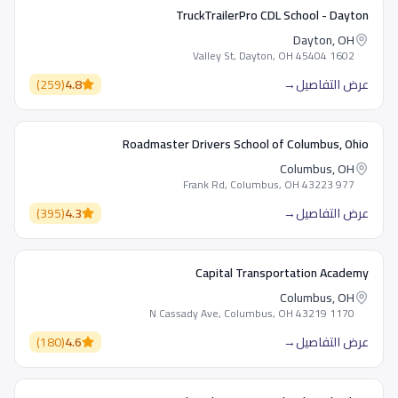
TruckTrailerPro CDL School - Dayton
Dayton, OH
1602 Valley St, Dayton, OH 45404
عرض التفاصيل
→
4.8
(
259
)
Roadmaster Drivers School of Columbus, Ohio
Columbus, OH
977 Frank Rd, Columbus, OH 43223
عرض التفاصيل
→
4.3
(
395
)
Capital Transportation Academy
Columbus, OH
1170 N Cassady Ave, Columbus, OH 43219
عرض التفاصيل
→
4.6
(
180
)