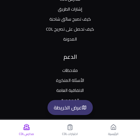
إشارات الطريق
كيف تصبح سائق شاحنة
كيف تحصل على تصريح CDL
المدونة
الدعم
ملاحظات
الأسئلة المتكررة
الاتفاقية العامة
الخصوصية
عرض الخريطة
中文
Oʻzbekcha
Українська
Türkçe
Português
한국어
Русский
Español
English
العربية
الرئيسية
اختبارات CDL
مدارس CDL