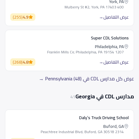
York, PA
400 Mulberry St #2, York, PA 17403
عرض التفاصيل
→
4.9
(
255
)
Super CDL Solutions
Philadelphia, PA
1207 Franklin Mills Cir, Philadelphia, PA 19154
عرض التفاصيل
→
4.8
(
268
)
عرض كل مدارس CDL في Pennsylvania (48) →
مدارس CDL في Georgia
41
Daly’s Truck Driving School
Buford, GA
2314 Peachtree Industrial Blvd, Buford, GA 30518