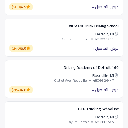
عرض التفاصيل
→
4.5
(
500
)
All Stars Truck Driving School
Detroit, MI
1411 Central St, Detroit, MI 48209
عرض التفاصيل
→
5.0
(
240
)
160 Driving Academy of Detroit
Roseville, MI
26447 Gratiot Ave, Roseville, MI 48066
عرض التفاصيل
→
4.8
(
264
)
GTR Trucking School Inc
Detroit, MI
1545 Clay St, Detroit, MI 48211