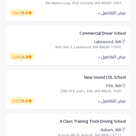
1097 SW Matrix Loop, Port Orchard, WA 98367
عرض التفاصيل
→
5.0
(
241
)
Commercial Driver School
Lakewood, WA
11000 34th Ave S, Lakewood, WA 98499
عرض التفاصيل
→
4.8
(
285
)
New Sound CDL School
Fife, WA
7495 26th St E unit c, Fife, WA 98424
عرض التفاصيل
→
5.0
(
197
)
A Class Training Truck Driving School
Auburn, WA
4111 Auburn Wy N, Auburn, WA 98002