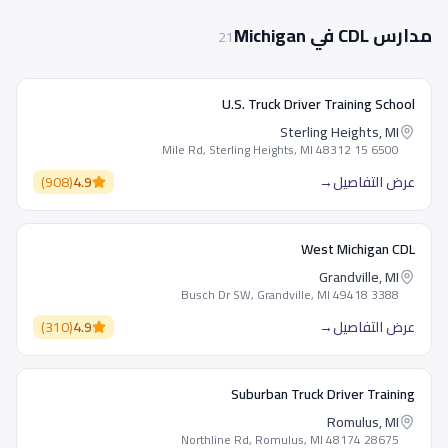
مدارس CDL في Michigan
21
U.S. Truck Driver Training School
Sterling Heights, MI
6500 15 Mile Rd, Sterling Heights, MI 48312
عرض التفاصيل
→
4.9
(
908
)
West Michigan CDL
Grandville, MI
3388 Busch Dr SW, Grandville, MI 49418
عرض التفاصيل
→
4.9
(
310
)
Suburban Truck Driver Training
Romulus, MI
28675 Northline Rd, Romulus, MI 48174