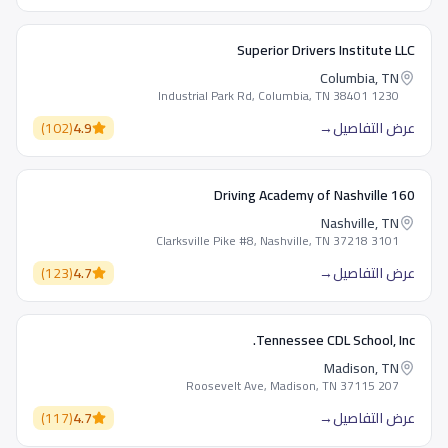
Superior Drivers Institute LLC
Columbia, TN
1230 Industrial Park Rd, Columbia, TN 38401
عرض التفاصيل
→
4.9
(
102
)
160 Driving Academy of Nashville
Nashville, TN
3101 Clarksville Pike #8, Nashville, TN 37218
عرض التفاصيل
→
4.7
(
123
)
Tennessee CDL School, Inc.
Madison, TN
207 Roosevelt Ave, Madison, TN 37115
عرض التفاصيل
→
4.7
(
117
)