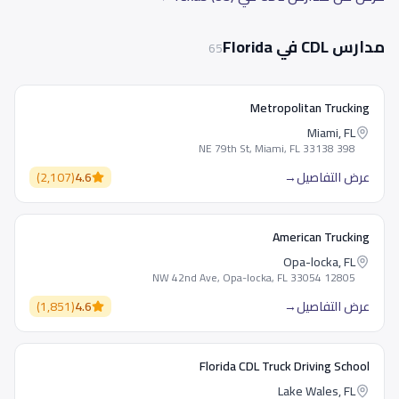
مدارس CDL في Florida
65
Metropolitan Trucking
Miami, FL
398 NE 79th St, Miami, FL 33138
عرض التفاصيل
→
4.6
(
2,107
)
American Trucking
Opa-locka, FL
12805 NW 42nd Ave, Opa-locka, FL 33054
عرض التفاصيل
→
4.6
(
1,851
)
Florida CDL Truck Driving School
Lake Wales, FL