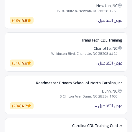
Newton, NC
1261 US-70 suite a, Newton, NC 28658
عرض التفاصيل
→
4.8
(
434
)
TransTech CDL Training
Charlotte, NC
4424 Wilkinson Blvd, Charlotte, NC 28208
عرض التفاصيل
→
4.8
(
316
)
Roadmaster Drivers School of North Carolina, Inc.
Dunn, NC
1100 S Clinton Ave, Dunn, NC 28334
عرض التفاصيل
→
4.7
(
294
)
Carolina CDL Training Center