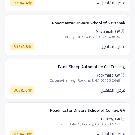
عرض التفاصيل
→
4.4
(
830
)
Roadmaster Drivers School of Savannah
Savannah, GA
30 Artley Rd, Savannah, GA 31408
عرض التفاصيل
→
4.8
(
399
)
Black Sheep Automotive Cdl Training
Rockmart, GA
2649 Cartersville Hwy, Rockmart, GA 30153
عرض التفاصيل
→
5.0
(
302
)
Roadmaster Drivers School of Conley, GA
Conley, GA
4272 Transport City Dr, Conley, GA 30288
عرض التفاصيل
→
4.8
(
238
)