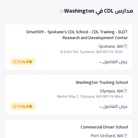
مدارس CDL في Washington
35
Drive509 - Spokane’s CDL School - CDL Training - ELDT
Research and Development Center
Spokane, WA
3620 N Eden Rd, Spokane, WA 99216
عرض التفاصيل
→
4.9
(
325
)
Washington Trucking School
Olympia, WA
6846 Martin Way E, Olympia, WA 98516
عرض التفاصيل
→
4.9
(
316
)
Commercial Driver School
Port Orchard, WA