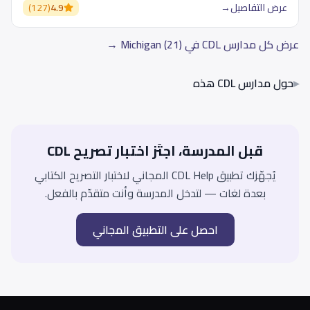
عرض التفاصيل
→
4.9
(
127
)
عرض كل مدارس CDL في Michigan (21) →
▸
حول مدارس CDL هذه
قبل المدرسة، اجتَز اختبار تصريح CDL
يُجهّزك تطبيق CDL Help المجاني لاختبار التصريح الكتابي
بعدة لغات — لتدخل المدرسة وأنت متقدّم بالفعل.
احصل على التطبيق المجاني