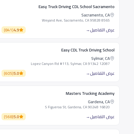
Easy Truck Driving CDL School Sacramento
Sacramento, CA
8565 Weyand Ave, Sacramento, CA 95828
عرض التفاصيل
→
4.9
(
841
)
Easy CDL Truck Driving School
Sylmar, CA
12087 Lopez Canyon Rd #113, Sylmar, CA 91342
عرض التفاصيل
→
5.0
(
605
)
Masters Trucking Academy
Gardena, CA
16820 S Figueroa St, Gardena, CA 90248
عرض التفاصيل
→
5.0
(
568
)