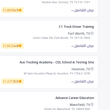
1701 Kestrel Ave, DeSoto, TX 75115
عرض التفاصيل
→
4.9
(
1,800
)
C1 Truck Driver Training
Fort Worth, TX
1906 Green Oaks Rd, Fort Worth, TX 76116
عرض التفاصيل
→
4.8
(
1,662
)
Ace Trucking Academy - CDL School & Testing Site
Houston, TX
1618 W Sam Houston Pkwy N, Houston, TX 77043
عرض التفاصيل
→
5.0
(
1,221
)
Advance Career Education
Mansfield, TX
950 Trinity Dr, Mansfield, TX 76063