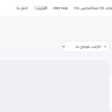
CD مجاناً
مدارس CDL
DMV Help
التدريب
اتصل بنا
Sort by