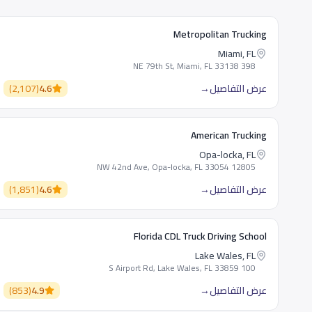
Metropolitan Trucking
Miami, FL
398 NE 79th St, Miami, FL 33138
عرض التفاصيل
→
4.6
(
2,107
)
American Trucking
Opa-locka, FL
12805 NW 42nd Ave, Opa-locka, FL 33054
عرض التفاصيل
→
4.6
(
1,851
)
Florida CDL Truck Driving School
Lake Wales, FL
100 S Airport Rd, Lake Wales, FL 33859
عرض التفاصيل
→
4.9
(
853
)