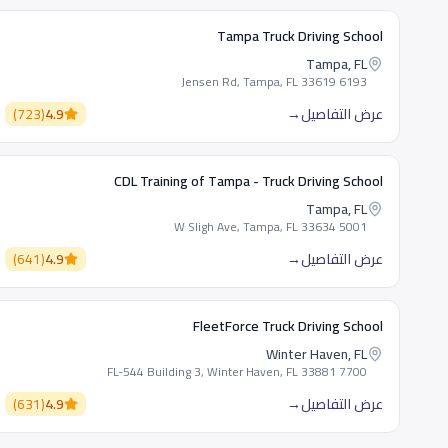
Tampa Truck Driving School
Tampa, FL
6193 Jensen Rd, Tampa, FL 33619
عرض التفاصيل
→
4.9
(
723
)
CDL Training of Tampa - Truck Driving School
Tampa, FL
5001 W Sligh Ave, Tampa, FL 33634
عرض التفاصيل
→
4.9
(
641
)
FleetForce Truck Driving School
Winter Haven, FL
7700 FL-544 Building 3, Winter Haven, FL 33881
عرض التفاصيل
→
4.9
(
631
)