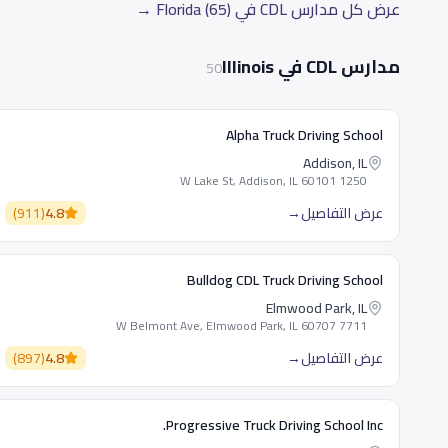
عرض كل مدارس CDL في Florida (65) →
مدارس CDL في Illinois
50
Alpha Truck Driving School
Addison, IL
1250 W Lake St, Addison, IL 60101
عرض التفاصيل
→
4.8
(
911
)
Bulldog CDL Truck Driving School
Elmwood Park, IL
7711 W Belmont Ave, Elmwood Park, IL 60707
عرض التفاصيل
→
4.8
(
897
)
Progressive Truck Driving School Inc.