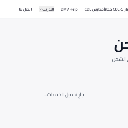
CD مجاناً
مدارس CDL
DMV Help
التدريب
اتصل بنا
ن
 الشحن
جارٍ تحميل الخدمات...