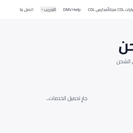
CD مجاناً
مدارس CDL
DMV Help
التدريب
اتصل بنا
ن
 الشحن
جارٍ تحميل الخدمات...