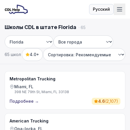
Русский
Язык
Школы CDL в штате Florida
·
65
Штат
Город
65 школ
4.0+
Sort by
Metropolitan Trucking
Miami, FL
398 NE 79th St, Miami, FL 33138
Подробнее
→
4.6
(
2,107
)
American Trucking
Opa-locka, FL