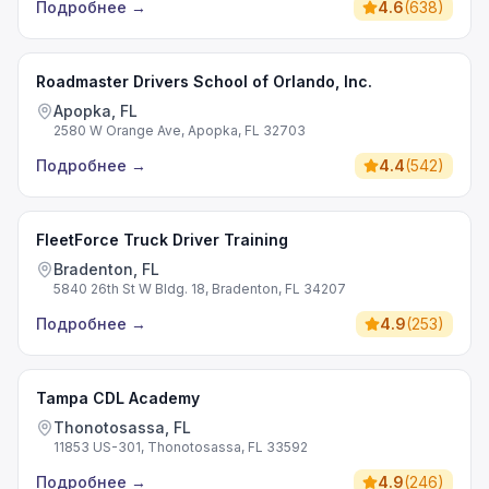
Подробнее
→
4.6
(
638
)
Roadmaster Drivers School of Orlando, Inc.
Apopka, FL
2580 W Orange Ave, Apopka, FL 32703
Подробнее
→
4.4
(
542
)
FleetForce Truck Driver Training
Bradenton, FL
5840 26th St W Bldg. 18, Bradenton, FL 34207
Подробнее
→
4.9
(
253
)
Tampa CDL Academy
Thonotosassa, FL
11853 US-301, Thonotosassa, FL 33592
Подробнее
→
4.9
(
246
)