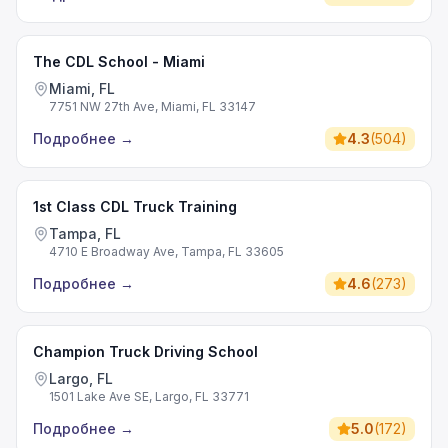
The CDL School - Miami
Miami, FL
7751 NW 27th Ave, Miami, FL 33147
Подробнее
→
4.3
(
504
)
1st Class CDL Truck Training
Tampa, FL
4710 E Broadway Ave, Tampa, FL 33605
Подробнее
→
4.6
(
273
)
Champion Truck Driving School
Largo, FL
1501 Lake Ave SE, Largo, FL 33771
Подробнее
→
5.0
(
172
)