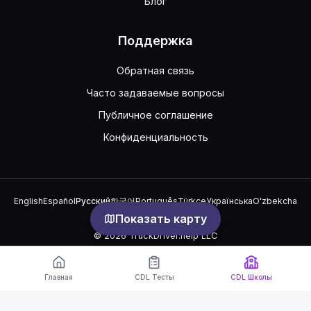
Блог
Поддержка
Обратная связь
Часто задаваемые вопросы
Публичное соглашение
Конфиденциальность
English
Español
Русский
한국어
Português
Türkçe
Українська
Oʻzbekcha
中文
العربية
Показать карту
© 2026 TruckDriver.help LLC
Платформа принадлежит компании и не относится к
государственным организациям.
Главная
CDL Тесты
CDL Школы