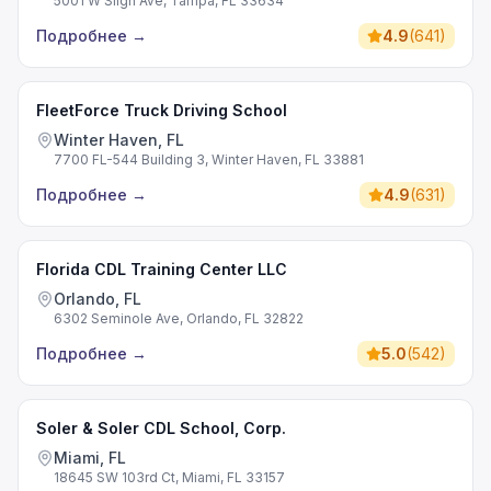
5001 W Sligh Ave, Tampa, FL 33634
Подробнее
→
4.9
(
641
)
FleetForce Truck Driving School
Winter Haven, FL
7700 FL-544 Building 3, Winter Haven, FL 33881
Подробнее
→
4.9
(
631
)
Florida CDL Training Center LLC
Orlando, FL
6302 Seminole Ave, Orlando, FL 32822
Подробнее
→
5.0
(
542
)
Soler & Soler CDL School, Corp.
Miami, FL
18645 SW 103rd Ct, Miami, FL 33157