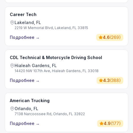
Career Tech
Lakeland, FL
2219 W Memorial Blvd, Lakeland, FL 33815
Подробнее
→
4.6
(
269
)
CDL Technical & Motorcycle Driving School
Hialeah Gardens, FL
14420 NW 107th Ave, Hialeah Gardens, FL 33018
Подробнее
→
4.3
(
388
)
American Trucking
Orlando, FL
7138 Narcoossee Rd, Orlando, FL 32822
Подробнее
→
4.9
(
177
)