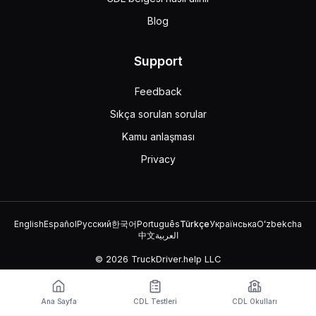
Blog
Support
Feedback
Sıkça sorulan sorular
Kamu anlaşması
Privacy
English
Español
Русский
한국어
Português
Türkçe
Українська
Oʻzbekcha
中文
العربية
© 2026 TruckDriver.help LLC
Platform, şirket tarafından sahiplenilmektedir ve devlet
kuruluşlarıyla ilişkili değildir.
Ana Sayfa
CDL Testleri
CDL Okulları