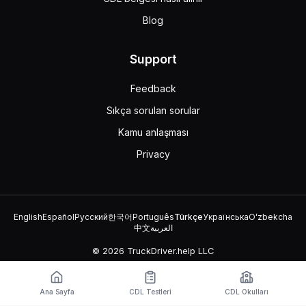
Blog
Support
Feedback
Sıkça sorulan sorular
Kamu anlaşması
Privacy
English
Español
Русский
한국어
Português
Türkçe
Українська
Oʻzbekcha
中文
العربية
© 2026 TruckDriver.help LLC
Platform, şirket tarafından sahiplenilmektedir ve devlet
kuruluşlarıyla ilişkili değildir.
Ana Sayfa
CDL Testleri
CDL Okulları