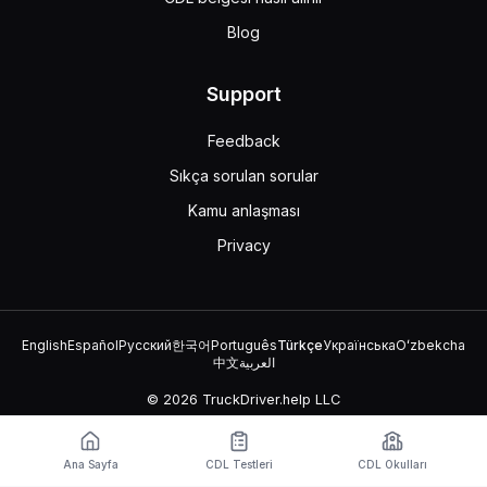
Blog
Support
Feedback
Sıkça sorulan sorular
Kamu anlaşması
Privacy
English
Español
Русский
한국어
Português
Türkçe
Українська
Oʻzbekcha
中文
العربية
© 2026 TruckDriver.help LLC
Platform, şirket tarafından sahiplenilmektedir ve devlet
kuruluşlarıyla ilişkili değildir.
Ana Sayfa
CDL Testleri
CDL Okulları