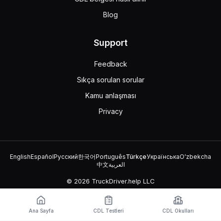
Blog
Support
Feedback
Sıkça sorulan sorular
Kamu anlaşması
Privacy
English
Español
Русский
한국어
Português
Türkçe
Українська
Oʻzbekcha
中文
العربية
© 2026 TruckDriver.help LLC
Platform, şirket tarafından sahiplenilmektedir ve devlet
kuruluşlarıyla ilişkili değildir.
Ana Sayfa
CDL Testleri
CDL Okulları