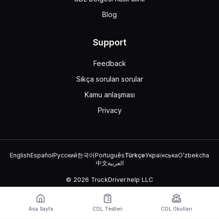
Blog
Support
Feedback
Sıkça sorulan sorular
Kamu anlaşması
Privacy
English
Español
Русский
한국어
Português
Türkçe
Українська
Oʻzbekcha
中文
العربية
© 2026 TruckDriver.help LLC
Platform, şirket tarafından sahiplenilmektedir ve devlet
kuruluşlarıyla ilişkili değildir.
Ana Sayfa
CDL Testleri
CDL Okulları