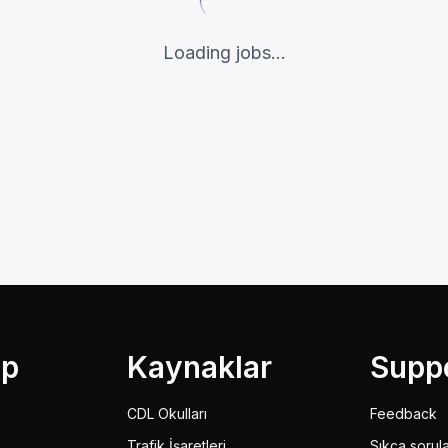
Loading jobs...
lp
Kaynaklar
Supp
CDL Okulları
Feedback
Trafik İşaretleri
Sıkça sorul