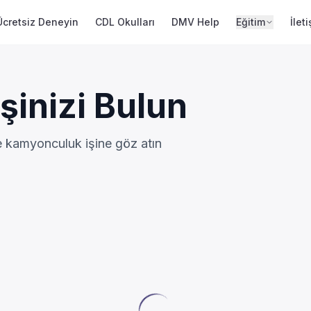
Ücretsiz Deneyin
CDL Okulları
DMV Help
Eğitim
İlet
şinizi Bulun
ce kamyonculuk işine göz atın