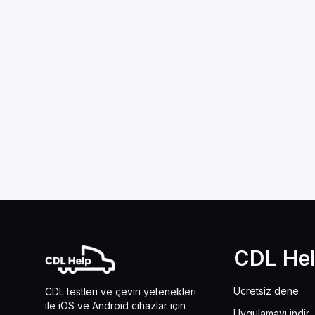
CDL He
Ücretsiz dene
CDL testleri ve çeviri yetenekleri
ile iOS ve Android cihazlar için
Uygulamayı indir