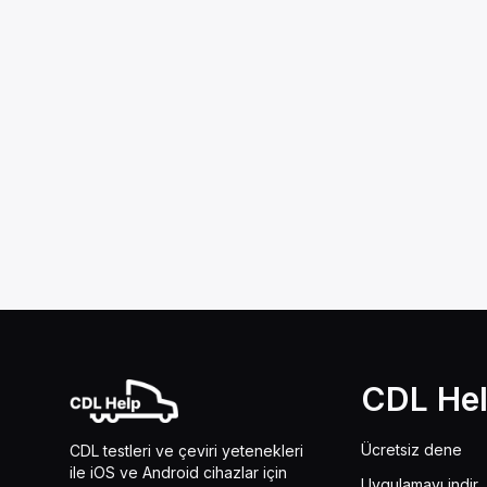
CDL He
Ücretsiz dene
CDL testleri ve çeviri yetenekleri
ile iOS ve Android cihazlar için
Uygulamayı indir