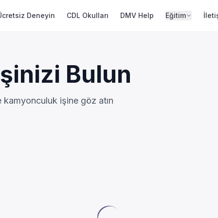
Ücretsiz Deneyin
CDL Okulları
DMV Help
Eğitim
İlet
şinizi Bulun
ce kamyonculuk işine göz atın