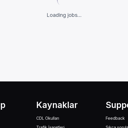
Loading jobs...
lp
Kaynaklar
Supp
CDL Okulları
Feedback
Trafik İşaretleri
Sıkça sorul