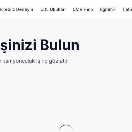
Ücretsiz Deneyin
CDL Okulları
DMV Help
Eğitim
İlet
şinizi Bulun
ce kamyonculuk işine göz atın