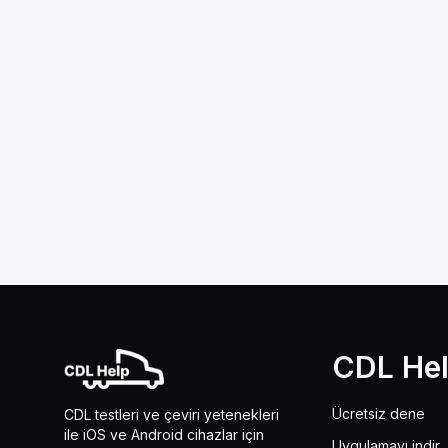
CDL He
Ücretsiz dene
CDL testleri ve çeviri yetenekleri
ile iOS ve Android cihazlar için
Uygulamayı indir