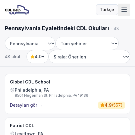
Türkçe
Dil
Pennsylvania Eyaletindeki CDL Okulları
·
48
Eyalet
Şehir
48 okul
4.0+
Sort by
Global CDL School
Philadelphia, PA
8501 Hegerman St, Philadelphia, PA 19136
Detayları gör
→
4.9
(
557
)
Patriot CDL
Levittown, PA