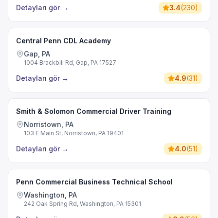
Detayları gör
→
3.4
(
230
)
Central Penn CDL Academy
Gap, PA
1004 Brackbill Rd, Gap, PA 17527
Detayları gör
→
4.9
(
31
)
Smith & Solomon Commercial Driver Training
Norristown, PA
103 E Main St, Norristown, PA 19401
Detayları gör
→
4.0
(
51
)
Penn Commercial Business Technical School
Washington, PA
242 Oak Spring Rd, Washington, PA 15301