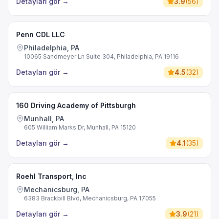
Detayları gör
→
3.9
(
56
)
Penn CDL LLC
Philadelphia, PA
10065 Sandmeyer Ln Suite 304, Philadelphia, PA 19116
Detayları gör
→
4.5
(
32
)
160 Driving Academy of Pittsburgh
Munhall, PA
605 William Marks Dr, Munhall, PA 15120
Detayları gör
→
4.1
(
35
)
Roehl Transport, Inc
Mechanicsburg, PA
6383 Brackbill Blvd, Mechanicsburg, PA 17055
Detayları gör
→
3.9
(
21
)