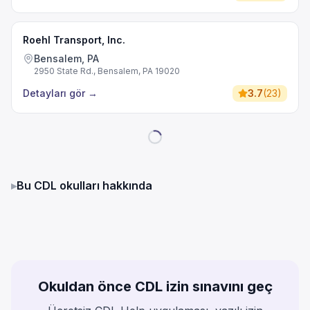
Roehl Transport, Inc.
Bensalem, PA
2950 State Rd., Bensalem, PA 19020
Detayları gör
→
3.7
(
23
)
▸
Bu CDL okulları hakkında
Okuldan önce CDL izin sınavını geç