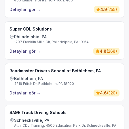
400 Mulberry St #2, York, PA 17403
Detayları gör
→
4.9
(
255
)
Super CDL Solutions
Philadelphia, PA
1207 Franklin Mills Cir, Philadelphia, PA 19154
Detayları gör
→
4.8
(
268
)
Roadmaster Drivers School of Bethlehem, PA
Bethlehem, PA
4219 Fritch Dr, Bethlehem, PA 18020
Detayları gör
→
4.6
(
320
)
SAGE Truck Driving Schools
Schnecksville, PA
Attn: CDL Training, 4500 Education Park Dr, Schnecksville, PA