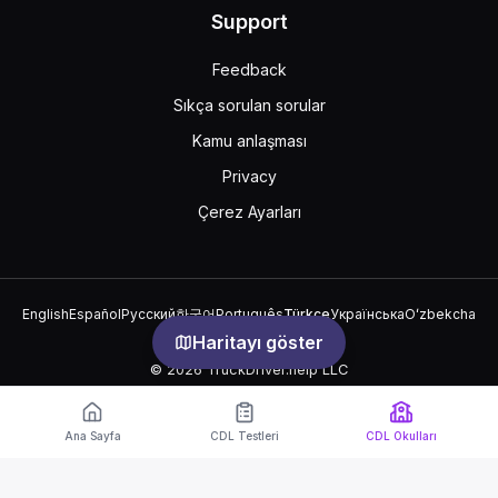
Support
Feedback
Sıkça sorulan sorular
Kamu anlaşması
Privacy
Çerez Ayarları
English
Español
Русский
한국어
Português
Türkçe
Українська
Oʻzbekcha
中文
العربية
Haritayı göster
© 2026 TruckDriver.help LLC
Platform, şirket tarafından sahiplenilmektedir ve devlet
kuruluşlarıyla ilişkili değildir.
Ana Sayfa
CDL Testleri
CDL Okulları