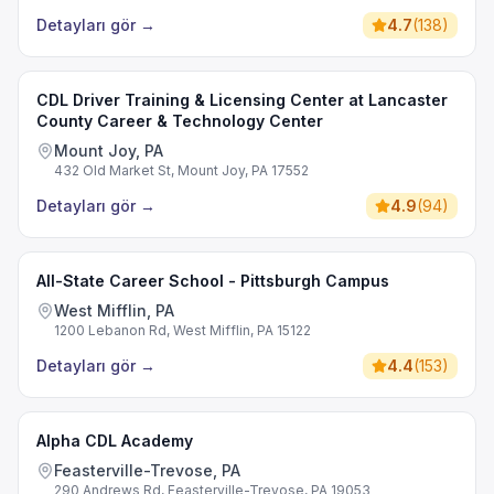
Detayları gör
→
4.7
(
138
)
CDL Driver Training & Licensing Center at Lancaster
County Career & Technology Center
Mount Joy, PA
432 Old Market St, Mount Joy, PA 17552
Detayları gör
→
4.9
(
94
)
All-State Career School - Pittsburgh Campus
West Mifflin, PA
1200 Lebanon Rd, West Mifflin, PA 15122
Detayları gör
→
4.4
(
153
)
Alpha CDL Academy
Feasterville-Trevose, PA
290 Andrews Rd, Feasterville-Trevose, PA 19053