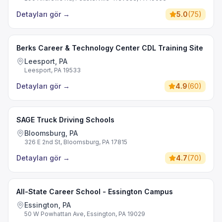
Detayları gör
→
5.0
(
75
)
Berks Career & Technology Center CDL Training Site
Leesport, PA
Leesport, PA 19533
Detayları gör
→
4.9
(
60
)
SAGE Truck Driving Schools
Bloomsburg, PA
326 E 2nd St, Bloomsburg, PA 17815
Detayları gör
→
4.7
(
70
)
All-State Career School - Essington Campus
Essington, PA
50 W Powhattan Ave, Essington, PA 19029