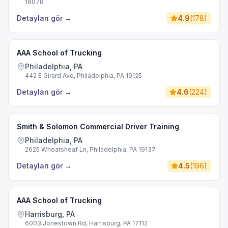
18078
Detayları gör
→
4.9
(
178
)
AAA School of Trucking
Philadelphia, PA
442 E Girard Ave, Philadelphia, PA 19125
Detayları gör
→
4.6
(
224
)
Smith & Solomon Commercial Driver Training
Philadelphia, PA
2625 Wheatsheaf Ln, Philadelphia, PA 19137
Detayları gör
→
4.5
(
196
)
AAA School of Trucking
Harrisburg, PA
6003 Jonestown Rd, Harrisburg, PA 17112