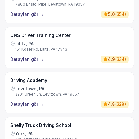
7800 Bristol Pike, Levittown, PA 19057
Detayları gör
→
5.0
(
354
)
CNS Driver Training Center
Lititz, PA
151 Koser Rd, Lititz, PA 17543
Detayları gör
→
4.9
(
334
)
Driving Academy
Levittown, PA
2201 Green Ln, Levittown, PA 19057
Detayları gör
→
4.8
(
328
)
Shelly Truck Driving School
York, PA