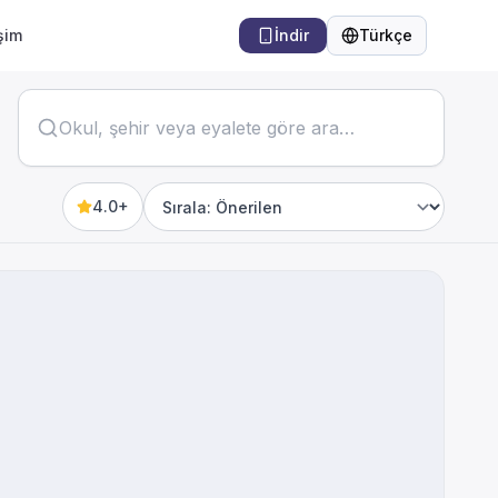
işim
İndir
Türkçe
Dil
4.0+
Sort by