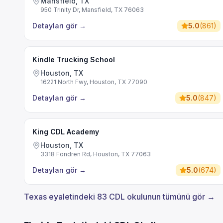
Mansfield, TX
950 Trinity Dr, Mansfield, TX 76063
Detayları gör
→
5.0
(
861
)
Kindle Trucking School
Houston, TX
16221 North Fwy, Houston, TX 77090
Detayları gör
→
5.0
(
847
)
King CDL Academy
Houston, TX
3318 Fondren Rd, Houston, TX 77063
Detayları gör
→
5.0
(
674
)
Texas eyaletindeki 83 CDL okulunun tümünü gör →