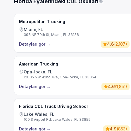
Florida Eyaletindeki CDL Okulları
65
Metropolitan Trucking
Miami, FL
398 NE 79th St, Miami, FL 33138
Detayları gör
→
4.6
(
2,107
)
American Trucking
Opa-locka, FL
12805 NW 42nd Ave, Opa-locka, FL 33054
Detayları gör
→
4.6
(
1,851
)
Florida CDL Truck Driving School
Lake Wales, FL
100 S Airport Rd, Lake Wales, FL 33859
Detayları gör
→
4.9
(
853
)