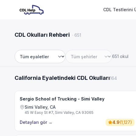
CDL Testlerini 
CDL Okulları Rehberi
·
651
651 okul
Eyalet
Şehir
California Eyaletindeki CDL Okulları
164
Sergio School of Trucking - Simi Valley
Simi Valley, CA
45 W Easy St #7, Simi Valley, CA 93065
Detayları gör
→
4.9
(
1,127
)