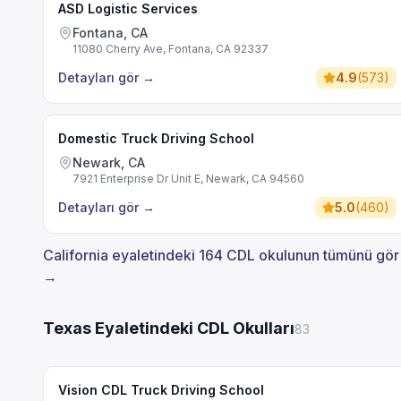
ASD Logistic Services
Fontana, CA
11080 Cherry Ave, Fontana, CA 92337
Detayları gör
→
4.9
(
573
)
Domestic Truck Driving School
Newark, CA
7921 Enterprise Dr Unit E, Newark, CA 94560
Detayları gör
→
5.0
(
460
)
California eyaletindeki 164 CDL okulunun tümünü gör
→
Texas Eyaletindeki CDL Okulları
83
Vision CDL Truck Driving School