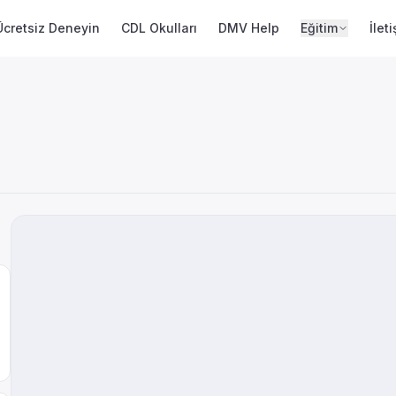
Ücretsiz Deneyin
CDL Okulları
DMV Help
Eğitim
İlet