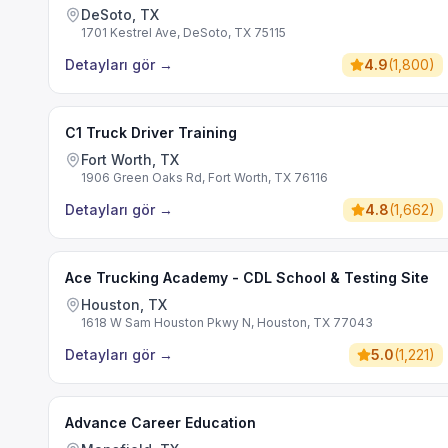
DeSoto, TX
1701 Kestrel Ave, DeSoto, TX 75115
Detayları gör
→
4.9
(
1,800
)
C1 Truck Driver Training
Fort Worth, TX
1906 Green Oaks Rd, Fort Worth, TX 76116
Detayları gör
→
4.8
(
1,662
)
Ace Trucking Academy - CDL School & Testing Site
Houston, TX
1618 W Sam Houston Pkwy N, Houston, TX 77043
Detayları gör
→
5.0
(
1,221
)
Advance Career Education