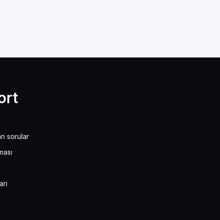
ort
an sorular
ması
arı