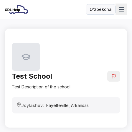
Oʻzbekcha
Til
Test School
Test Description of the school
Joylashuv:
Fayetteville
,
Arkansas