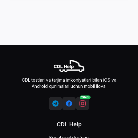
CDL testlari va tarjima imkoniyatlari bilan iOS va
Android qurilmalari uchun mobil ilova.
YANGI
CDL Help
Bepul sinab ko'ring