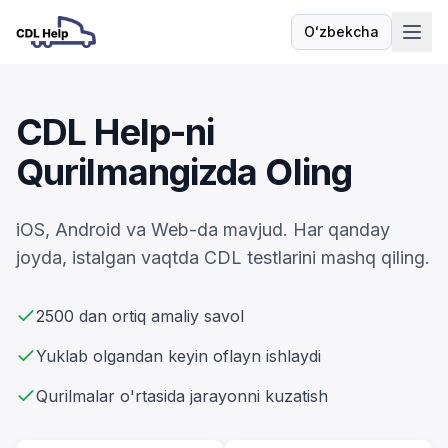
Oʻzbekcha
Til
CDL Help-ni
Qurilmangizda Oling
iOS, Android va Web-da mavjud. Har qanday
joyda, istalgan vaqtda CDL testlarini mashq qiling.
2500 dan ortiq amaliy savol
Yuklab olgandan keyin oflayn ishlaydi
Qurilmalar o'rtasida jarayonni kuzatish