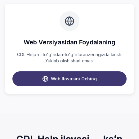
Web Versiyasidan Foydalaning
CDL Help-ni to'g'ridan-to'g'ri brauzeringizda kirish.
Yuklab olish shart emas.
Web Ilovasini Oching
CDL Help ilovasi — koʻp