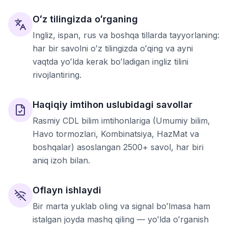
Oʻz tilingizda oʻrganing
Ingliz, ispan, rus va boshqa tillarda tayyorlaning:
har bir savolni oʻz tilingizda oʻqing va ayni
vaqtda yoʻlda kerak boʻladigan ingliz tilini
rivojlantiring.
Haqiqiy imtihon uslubidagi savollar
Rasmiy CDL bilim imtihonlariga (Umumiy bilim,
Havo tormozlari, Kombinatsiya, HazMat va
boshqalar) asoslangan 2500+ savol, har biri
aniq izoh bilan.
Oflayn ishlaydi
Bir marta yuklab oling va signal boʻlmasa ham
istalgan joyda mashq qiling — yoʻlda oʻrganish