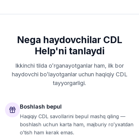
Nega haydovchilar CDL
Help'ni tanlaydi
Ikkinchi tilda oʻrganayotganlar ham, ilk bor
haydovchi boʻlayotganlar uchun haqiqiy CDL
tayyorgarligi.
Boshlash bepul
Haqiqiy CDL savollarini bepul mashq qiling —
boshlash uchun karta ham, majburiy roʻyxatdan
oʻtish ham kerak emas.