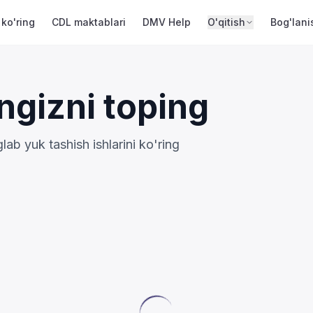
 ko'ring
CDL maktablari
DMV Help
O'qitish
Bog'lani
ngizni toping
b yuk tashish ishlarini ko'ring