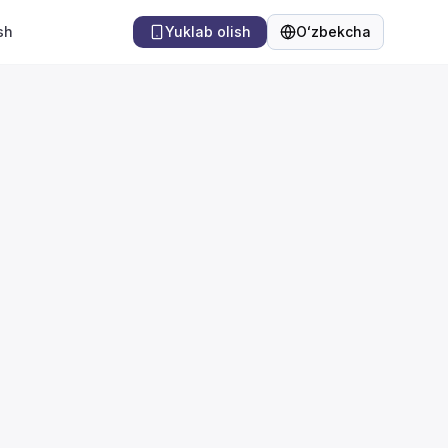
sh
Yuklab olish
Oʻzbekcha
Til