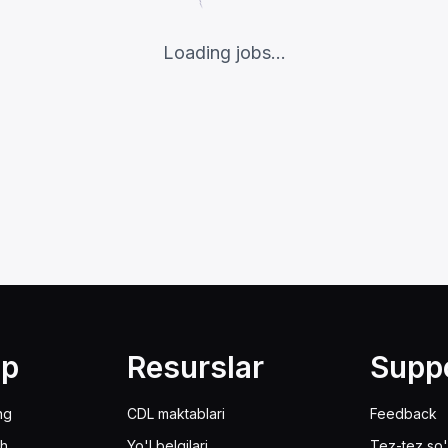
Loading jobs...
lp
Resurslar
Supp
ng
CDL maktablari
Feedback
sh
Yo'l belgilari
Tez-tez so'