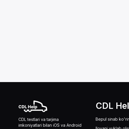
CDL He
Bepul sinab ko'ri
CDL testlari va tarjima
imkoniyatlari bilan iOS va Android
Ilovani yuklab oli