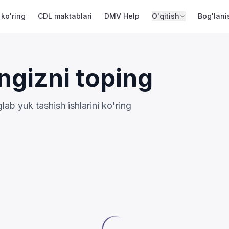
 ko'ring
CDL maktablari
DMV Help
O'qitish
Bog'lani
ngizni toping
b yuk tashish ishlarini ko'ring