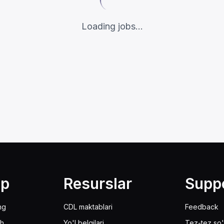
Loading jobs...
lp
Resurslar
Supp
ng
CDL maktablari
Feedback
sh
Yo'l belgilari
Tez-tez so'