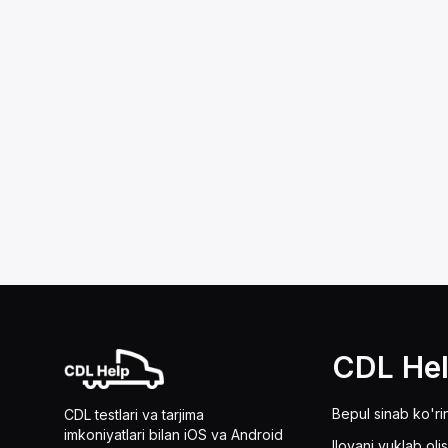
CDL He
Bepul sinab ko'ri
CDL testlari va tarjima
imkoniyatlari bilan iOS va Android
Ilovani yuklab oli