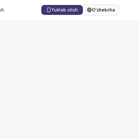
sh
Yuklab olish
Oʻzbekcha
Til