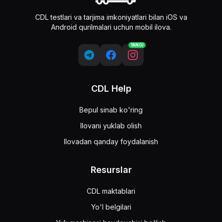
CDL testlari va tarjima imkoniyatlari bilan iOS va
Android qurilmalari uchun mobil ilova.
YANGI
CDL Help
Bepul sinab ko'ring
Ilovani yuklab olish
Ilovadan qanday foydalanish
Resurslar
CDL maktablari
Yo'l belgilari