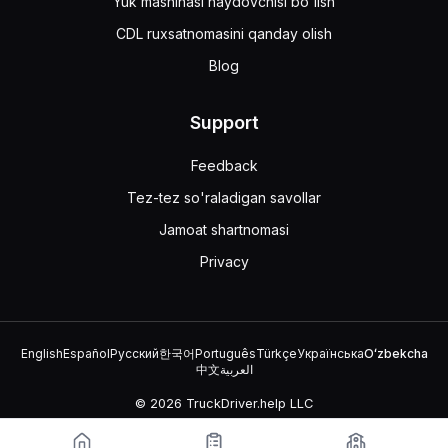
Yuk mashinasi haydovchisi bo'lish
CDL ruxsatnomasini qanday olish
Blog
Support
Feedback
Tez-tez so'raladigan savollar
Jamoat shartnomasi
Privacy
English
Español
Русский
한국어
Português
Türkçe
Українська
Oʻzbekcha
中文
العربية
© 2026 TruckDriver.help LLC
Platforma kompaniyaga tegishli va davlat tashkilotlari bilan aloqasi