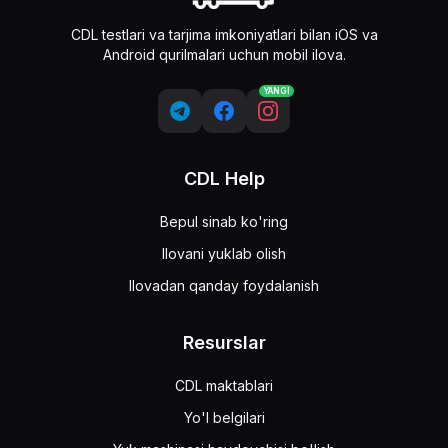
CDL testlari va tarjima imkoniyatlari bilan iOS va
Android qurilmalari uchun mobil ilova.
YANGI
CDL Help
Bepul sinab ko'ring
Ilovani yuklab olish
Ilovadan qanday foydalanish
Resurslar
CDL maktablari
Yo'l belgilari