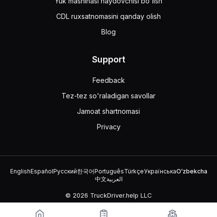
Yuk mashinasi haydovchisi bo'lish
CDL ruxsatnomasini qanday olish
Blog
Support
Feedback
Tez-tez so'raladigan savollar
Jamoat shartnomasi
Privacy
English
Español
Русский
한국어
Português
Türkçe
Українська
Oʻzbekcha
中文
العربية
© 2026 TruckDriver.help LLC
Platforma kompaniyaga tegishli va davlat tashkilotlari bilan aloqasi