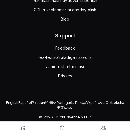
Yuk mashinasi haydovchisi bo'lish
CDL ruxsatnomasini qanday olish
Blog
Support
Feedback
Tez-tez so'raladigan savollar
Jamoat shartnomasi
Privacy
English
Español
Русский
한국어
Português
Türkçe
Українська
Oʻzbekcha
中文
العربية
© 2026 TruckDriver.help LLC
Platforma kompaniyaga tegishli va davlat tashkilotlari bilan aloqasi