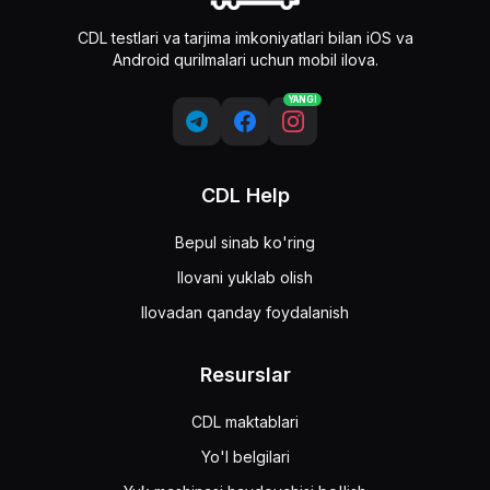
CDL testlari va tarjima imkoniyatlari bilan iOS va
Android qurilmalari uchun mobil ilova.
YANGI
CDL Help
Bepul sinab ko'ring
Ilovani yuklab olish
Ilovadan qanday foydalanish
Resurslar
CDL maktablari
Yo'l belgilari