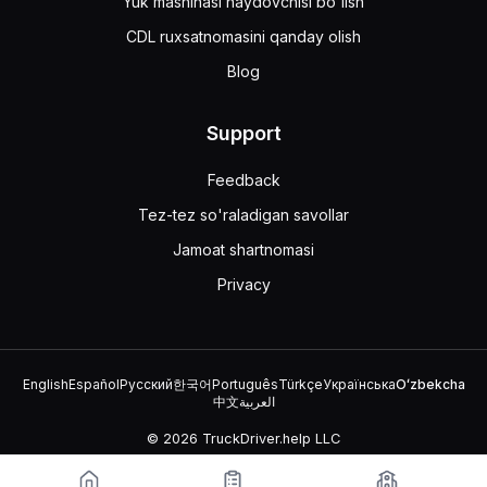
Yuk mashinasi haydovchisi bo'lish
CDL ruxsatnomasini qanday olish
Blog
Support
Feedback
Tez-tez so'raladigan savollar
Jamoat shartnomasi
Privacy
English
Español
Русский
한국어
Português
Türkçe
Українська
Oʻzbekcha
中文
العربية
© 2026 TruckDriver.help LLC
Platforma kompaniyaga tegishli va davlat tashkilotlari bilan aloqasi