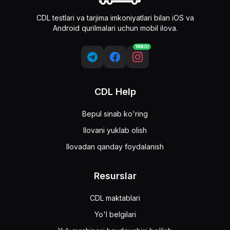
CDL testlari va tarjima imkoniyatlari bilan iOS va
Android qurilmalari uchun mobil ilova.
YANGI
CDL Help
Bepul sinab ko'ring
Ilovani yuklab olish
Ilovadan qanday foydalanish
Resurslar
CDL maktablari
Yo'l belgilari