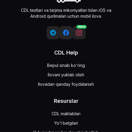
CDL testlari va tarjima imkoniyatlari bilan iOS va
Android qurilmalari uchun mobil ilova.
YANGI
CDL Help
Bepul sinab ko'ring
Ilovani yuklab olish
Ilovadan qanday foydalanish
Resurslar
CDL maktablari
Yo'l belgilari