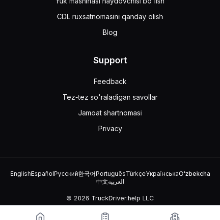
Yuk mashinasi haydovchisi bo'lish
CDL ruxsatnomasini qanday olish
Blog
Support
Feedback
Tez-tez so'raladigan savollar
Jamoat shartnomasi
Privacy
English
Español
Русский
한국어
Português
Türkçe
Українська
Oʻzbekcha
中文
العربية
© 2026 TruckDriver.help LLC
Platforma kompaniyaga tegishli va davlat tashkilotlari bilan aloqasi