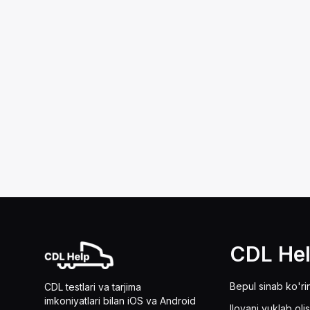
CDL He
Bepul sinab ko'ri
CDL testlari va tarjima
imkoniyatlari bilan iOS va Android
Ilovani yuklab oli