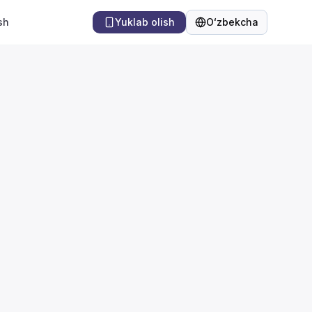
sh
Yuklab olish
Oʻzbekcha
Til