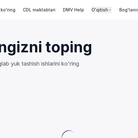
 ko'ring
CDL maktablari
DMV Help
O'qitish
Bog'lani
ngizni toping
b yuk tashish ishlarini ko'ring