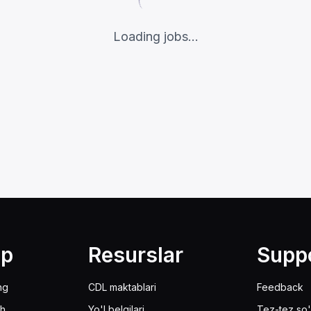
Loading jobs...
lp
Resurslar
Supp
ng
CDL maktablari
Feedback
sh
Yo'l belgilari
Tez-tez so'