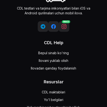
CDL testlari va tarjima imkoniyatlari bilan iOS va
Android qurilmalari uchun mobil ilova.
YANGI
CDL Help
Bepul sinab ko'ring
Ilovani yuklab olish
Ilovadan qanday foydalanish
Resurslar
CDL maktablari
Yo'l belgilari