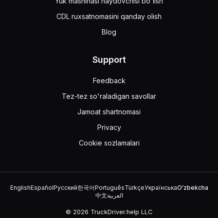
Yuk mashinasi haydovchisi bo'lish
CDL ruxsatnomasini qanday olish
Blog
Support
Feedback
Tez-tez so'raladigan savollar
Jamoat shartnomasi
Privacy
Cookie sozlamalari
English
Español
Русский
한국어
Português
Türkçe
Українська
Oʻzbekcha
中文
العربية
© 2026 TruckDriver.help LLC