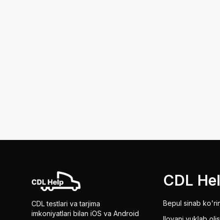
CDL He
Bepul sinab ko'ri
CDL testlari va tarjima
imkoniyatlari bilan iOS va Android
Ilovani yuklab oli