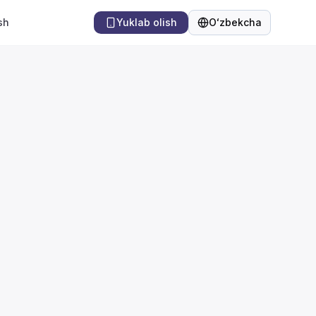
sh
Yuklab olish
Oʻzbekcha
Til