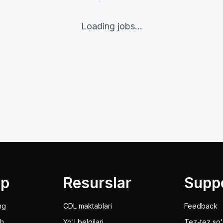
Loading jobs...
lp
Resurslar
Supp
ng
CDL maktablari
Feedback
sh
Yo'l belgilari
Tez-tez so'