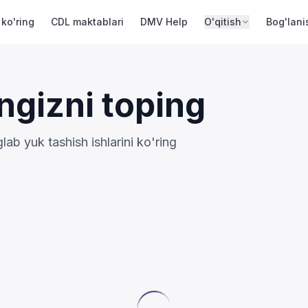
 ko'ring
CDL maktablari
DMV Help
O'qitish
Bog'lani
ngizni toping
b yuk tashish ishlarini ko'ring