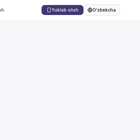
sh
Yuklab olish
Oʻzbekcha
Til