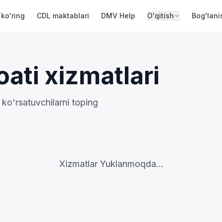
 ko'ring
CDL maktablari
DMV Help
O'qitish
Bog'lani
ati xizmatlari
 ko'rsatuvchilarni toping
Xizmatlar Yuklanmoqda...