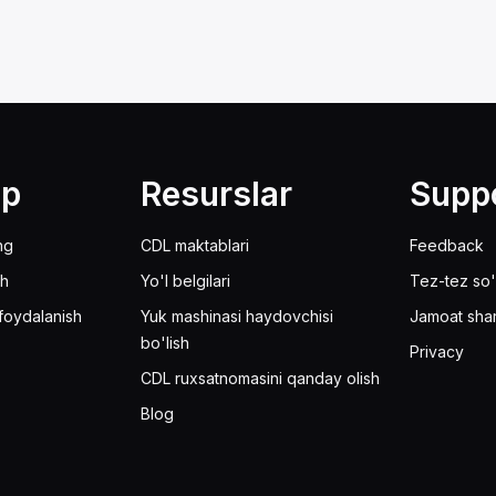
lp
Resurslar
Supp
ng
CDL maktablari
Feedback
sh
Yo'l belgilari
Tez-tez so'
foydalanish
Yuk mashinasi haydovchisi
Jamoat sha
bo'lish
Privacy
CDL ruxsatnomasini qanday olish
Blog