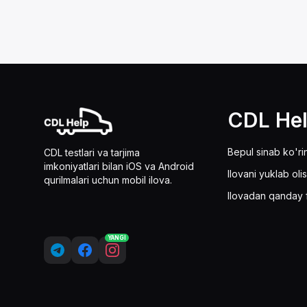
CDL He
Bepul sinab ko'ri
CDL testlari va tarjima
imkoniyatlari bilan iOS va Android
Ilovani yuklab oli
qurilmalari uchun mobil ilova.
Ilovadan qanday 
YANGI