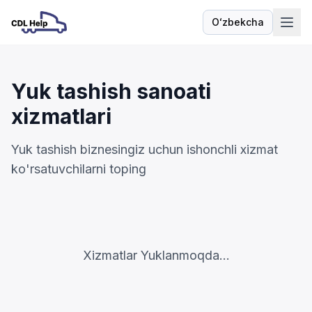
Oʻzbekcha
Til
Yuk tashish sanoati
xizmatlari
Yuk tashish biznesingiz uchun ishonchli xizmat
ko'rsatuvchilarni toping
Xizmatlar Yuklanmoqda...