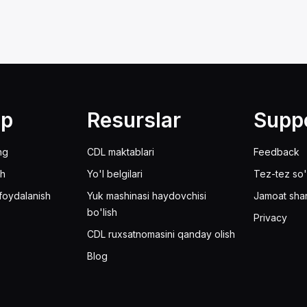
lp
Resurslar
Supp
ng
CDL maktablari
Feedback
sh
Yo'l belgilari
Tez-tez so'
foydalanish
Yuk mashinasi haydovchisi
Jamoat sha
bo'lish
Privacy
CDL ruxsatnomasini qanday olish
Blog