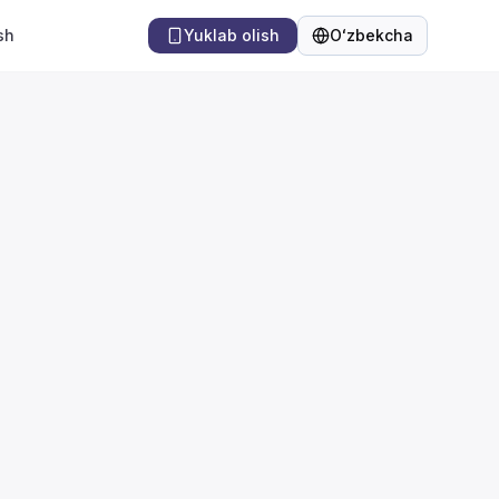
sh
Yuklab olish
Oʻzbekcha
Til