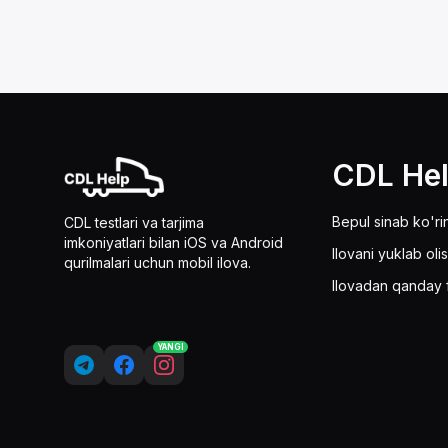
CDL He
Bepul sinab ko'ri
CDL testlari va tarjima
imkoniyatlari bilan iOS va Android
Ilovani yuklab oli
qurilmalari uchun mobil ilova.
Ilovadan qanday 
YANGI