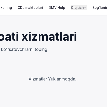
 ko'ring
CDL maktablari
DMV Help
O'qitish
Bog'lani
ati xizmatlari
 ko'rsatuvchilarni toping
Xizmatlar Yuklanmoqda...