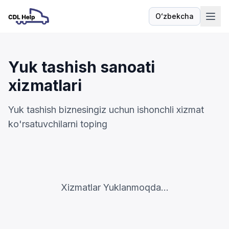
Oʻzbekcha
Til
Yuk tashish sanoati
xizmatlari
Yuk tashish biznesingiz uchun ishonchli xizmat
ko'rsatuvchilarni toping
Xizmatlar Yuklanmoqda...