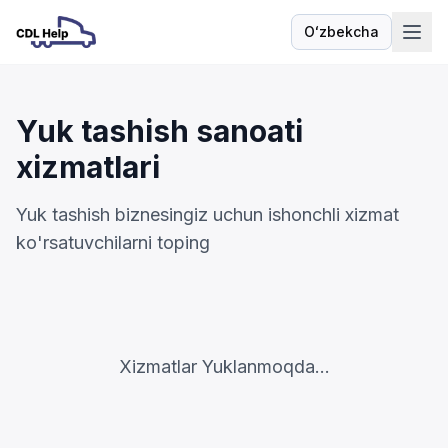
Oʻzbekcha
Til
Yuk tashish sanoati
xizmatlari
Yuk tashish biznesingiz uchun ishonchli xizmat
ko'rsatuvchilarni toping
Xizmatlar Yuklanmoqda...