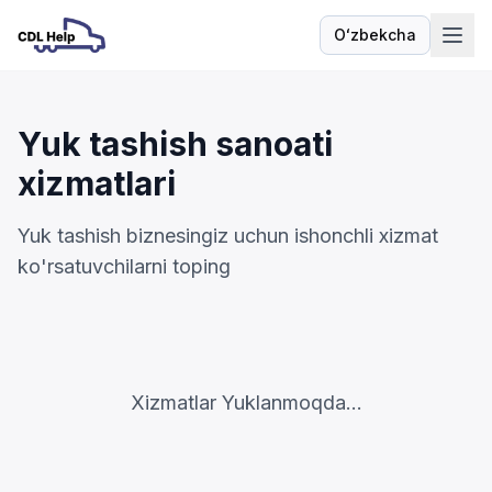
Oʻzbekcha
Til
Yuk tashish sanoati
xizmatlari
Yuk tashish biznesingiz uchun ishonchli xizmat
ko'rsatuvchilarni toping
Xizmatlar Yuklanmoqda...