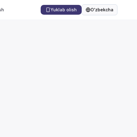
sh
Yuklab olish
Oʻzbekcha
Til