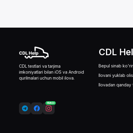
CDL He
Bepul sinab ko'ri
CDL testlari va tarjima
imkoniyatlari bilan iOS va Android
Ilovani yuklab oli
qurilmalari uchun mobil ilova.
Ilovadan qanday 
YANGI