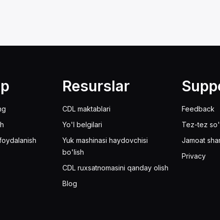
lp
Resurslar
Supp
ng
CDL maktablari
Feedback
sh
Yo'l belgilari
Tez-tez so'
foydalanish
Yuk mashinasi haydovchisi
Jamoat sha
bo'lish
Privacy
CDL ruxsatnomasini qanday olish
Blog