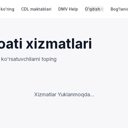
 ko'ring
CDL maktablari
DMV Help
O'qitish
Bog'lani
ati xizmatlari
 ko'rsatuvchilarni toping
Xizmatlar Yuklanmoqda...