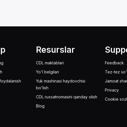
lp
Resurslar
Supp
ng
CDL maktablari
Feedback
sh
Yo'l belgilari
Tez-tez so'
foydalanish
Yuk mashinasi haydovchisi
Jamoat sha
bo'lish
Privacy
CDL ruxsatnomasini qanday olish
Cookie sozl
Blog