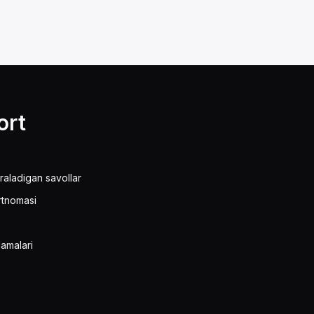
ort
raladigan savollar
rtnomasi
amalari