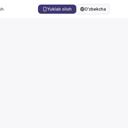
sh
Yuklab olish
Oʻzbekcha
Til