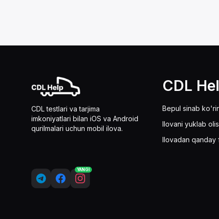
CDL He
Bepul sinab ko'ri
CDL testlari va tarjima
imkoniyatlari bilan iOS va Android
Ilovani yuklab oli
qurilmalari uchun mobil ilova.
Ilovadan qanday 
YANGI