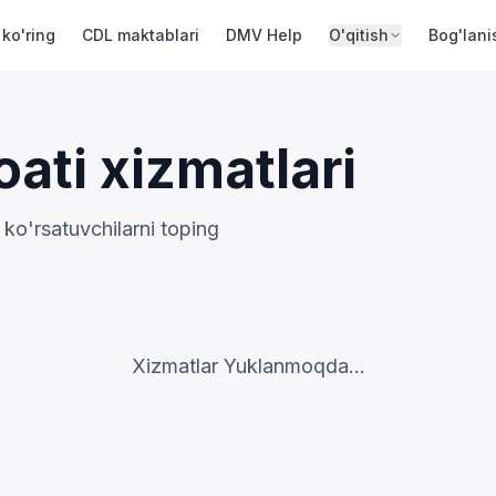
 ko'ring
CDL maktablari
DMV Help
O'qitish
Bog'lani
ati xizmatlari
 ko'rsatuvchilarni toping
Xizmatlar Yuklanmoqda...