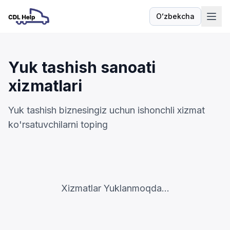
Oʻzbekcha
Til
Yuk tashish sanoati
xizmatlari
Yuk tashish biznesingiz uchun ishonchli xizmat
ko'rsatuvchilarni toping
Xizmatlar Yuklanmoqda...