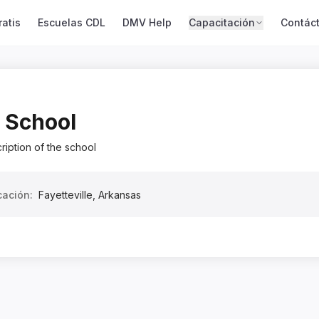
atis
Escuelas CDL
DMV Help
Capacitación
Contác
 School
ription of the school
cación:
Fayetteville
,
Arkansas