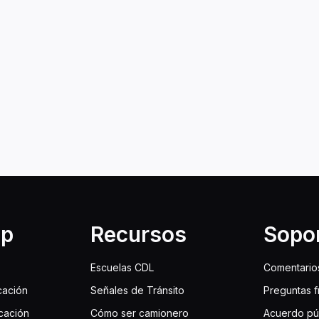
lp
Recursos
Sopo
Escuelas CDL
Comentario
cación
Señales de Tránsito
Preguntas 
icación
Cómo ser camionero
Acuerdo pú