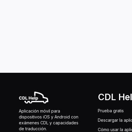
CDL He
Prueba gratis
Aplicación móvil para
dispositivos iOS y Android con
Descargar la apli
exámenes CDL y capacidades
de traducción.
Cómo usar la apl